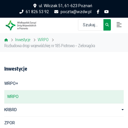
ul. Wilczak 51, 61-623 Poznań
61 826 53 92
poczta@wzdw.pl
Inwestycje
WRPO
Rozbudowa drogi wojewódzkiej nr 185 Piotrowo – Zielonagóra
Inwestycje
WRPO+
WRPO
KRBRD
ZPOR