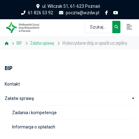
ul. Wilczak 51, 61-623 Poznań
61 826 53 92
poczta@wzdw.pl
BIP
Załatw sprawę
Wykorzystanie dróg w sposób szczególny
BIP
Kontakt
Załatw sprawę
Zadania i kompetencje
Informacja o opłatach