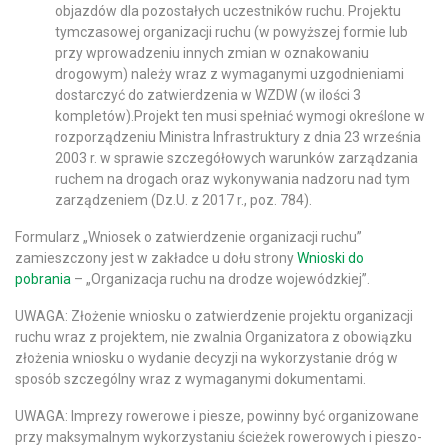
objazdów dla pozostałych uczestników ruchu. Projektu
tymczasowej organizacji ruchu (w powyższej formie lub
przy wprowadzeniu innych zmian w oznakowaniu
drogowym) należy wraz z wymaganymi uzgodnieniami
dostarczyć do zatwierdzenia w WZDW (w ilości 3
kompletów).Projekt ten musi spełniać wymogi określone w
rozporządzeniu Ministra Infrastruktury z dnia 23 września
2003 r. w sprawie szczegółowych warunków zarządzania
ruchem na drogach oraz wykonywania nadzoru nad tym
zarządzeniem (Dz.U. z 2017 r., poz. 784).
Formularz „Wniosek o zatwierdzenie organizacji ruchu”
zamieszczony jest w zakładce u dołu strony
Wnioski do
pobrania
– „Organizacja ruchu na drodze wojewódzkiej”.
UWAGA: Złożenie wniosku o zatwierdzenie projektu organizacji
ruchu wraz z projektem, nie zwalnia Organizatora z obowiązku
złożenia wniosku o wydanie decyzji na wykorzystanie dróg w
sposób szczególny wraz z wymaganymi dokumentami.
UWAGA: Imprezy rowerowe i piesze, powinny być organizowane
przy maksymalnym wykorzystaniu ścieżek rowerowych i pieszo-