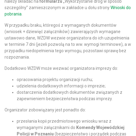
należy składać na
formularzu
„Wykorzystanie dróg w sposób
szczególny” zamieszczonym w zakładce u dołu strony
Wnioski do
pobrania
.
W przypadku braku, któregoś z wymaganych dokumentów
(wniosek + dziewięć załączników) zawierających wymagane
ustawowo dane, WZDW wezwie organizatora do ich uzupełnienia
w terminie 7 dni (jeżeli pozwolą na to ww. wymogi terminowe), a w
przypadku niedopełnienia tego wymogu, pozostawi sprawę bez
rozpoznania.
Dodatkowo WZDW może wezwać organizatora imprezy do:
opracowania projektu organizacji ruchu;
udzielenia dodatkowych informacji o imprezie;
dostarczenia dodatkowych dokumentów związanych z
zapewnieniem bezpieczeństwa podczas imprezy.
Organizator zobowiązany jest ponadto do:
przesłania kopii przedmiotowego wniosku wraz z
wymaganymi załącznikami do
Komendy Wojewódzkiej
Policji w Poznaniu
(bezpieczeństwo i porządek podczas