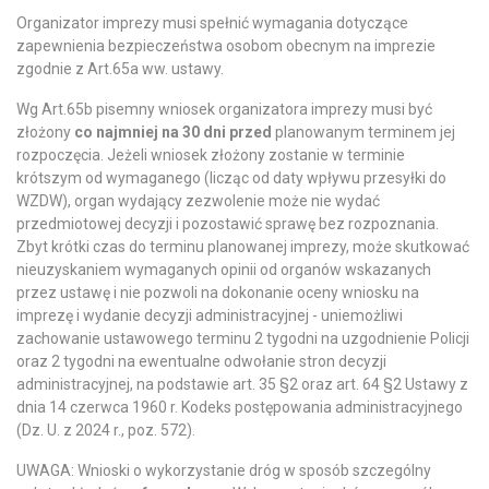
Organizator imprezy musi spełnić wymagania dotyczące
zapewnienia bezpieczeństwa osobom obecnym na imprezie
zgodnie z Art.65a ww. ustawy.
Wg Art.65b pisemny wniosek organizatora imprezy musi być
złożony
co najmniej na 30 dni przed
planowanym terminem jej
rozpoczęcia. Jeżeli wniosek złożony zostanie w terminie
krótszym od wymaganego (licząc od daty wpływu przesyłki do
WZDW), organ wydający zezwolenie może nie wydać
przedmiotowej decyzji i pozostawić sprawę bez rozpoznania.
Zbyt krótki czas do terminu planowanej imprezy, może skutkować
nieuzyskaniem wymaganych opinii od organów wskazanych
przez ustawę i nie pozwoli na dokonanie oceny wniosku na
imprezę i wydanie decyzji administracyjnej - uniemożliwi
zachowanie ustawowego terminu 2 tygodni na uzgodnienie Policji
oraz 2 tygodni na ewentualne odwołanie stron decyzji
administracyjnej, na podstawie art. 35 §2 oraz art. 64 §2 Ustawy z
dnia 14 czerwca 1960 r. Kodeks postępowania administracyjnego
(Dz. U. z 2024 r., poz. 572).
UWAGA: Wnioski o wykorzystanie dróg w sposób szczególny