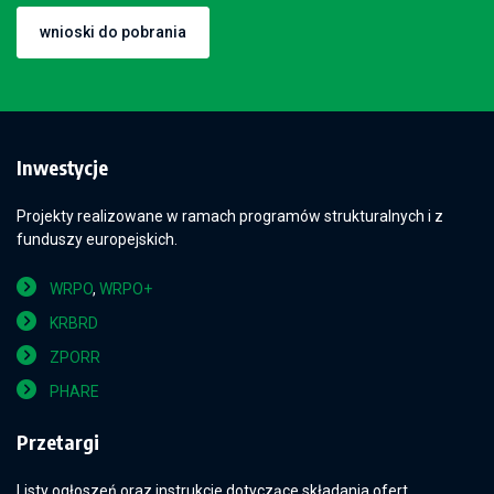
wnioski do pobrania
Inwestycje
Projekty realizowane w ramach programów strukturalnych i z
funduszy europejskich.
WRPO
,
WRPO+
KRBRD
ZPORR
PHARE
Przetargi
Listy ogłoszeń oraz instrukcje dotyczące składania ofert.