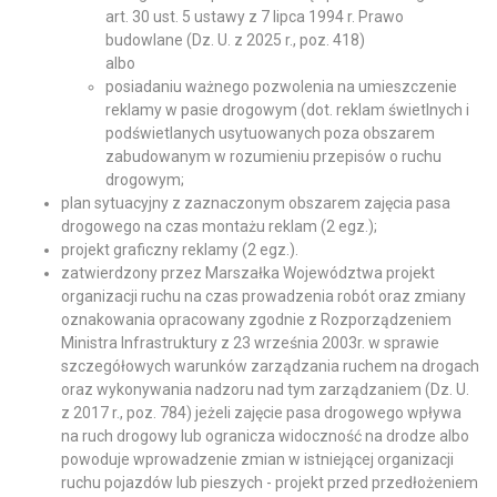
art. 30 ust. 5 ustawy z 7 lipca 1994 r. Prawo
budowlane (Dz. U. z 2025 r., poz. 418)
albo
posiadaniu ważnego pozwolenia na umieszczenie
reklamy w pasie drogowym (dot. reklam świetlnych i
podświetlanych usytuowanych poza obszarem
zabudowanym w rozumieniu przepisów o ruchu
drogowym;
plan sytuacyjny z zaznaczonym obszarem zajęcia pasa
drogowego na czas montażu reklam (2 egz.);
projekt graficzny reklamy (2 egz.).
zatwierdzony przez Marszałka Województwa projekt
organizacji ruchu na czas prowadzenia robót oraz zmiany
oznakowania opracowany zgodnie z Rozporządzeniem
Ministra Infrastruktury z 23 września 2003r. w sprawie
szczegółowych warunków zarządzania ruchem na drogach
oraz wykonywania nadzoru nad tym zarządzaniem (Dz. U.
z 2017 r., poz. 784) jeżeli zajęcie pasa drogowego wpływa
na ruch drogowy lub ogranicza widoczność na drodze albo
powoduje wprowadzenie zmian w istniejącej organizacji
ruchu pojazdów lub pieszych - projekt przed przedłożeniem