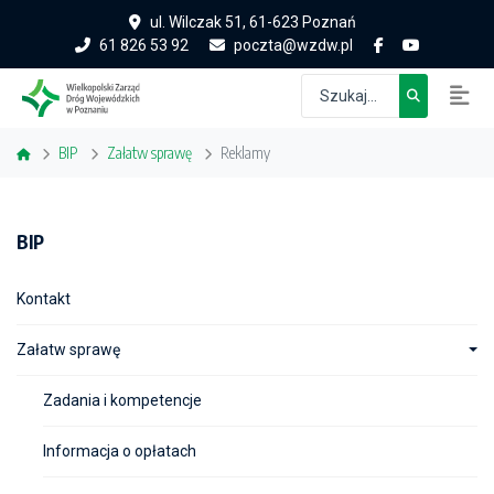
ul. Wilczak 51, 61-623 Poznań
61 826 53 92
poczta@wzdw.pl
BIP
Załatw sprawę
Reklamy
BIP
Kontakt
Załatw sprawę
Zadania i kompetencje
Informacja o opłatach