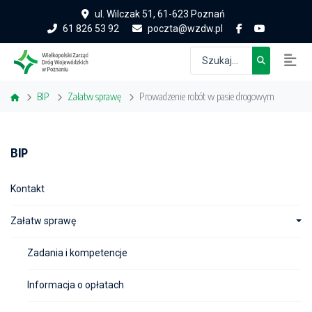
ul. Wilczak 51, 61-623 Poznań
61 826 53 92
poczta@wzdw.pl
BIP
Załatw sprawę
Prowadzenie robót w pasie drogowym
BIP
Kontakt
Załatw sprawę
Zadania i kompetencje
Informacja o opłatach