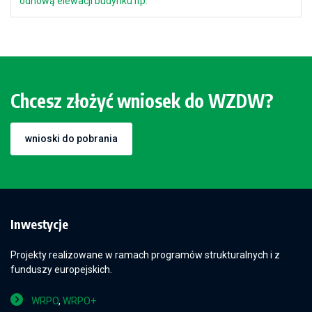
odnową elewacji budynku itp.
Chcesz złożyć wniosek do WZDW?
wnioski do pobrania
Inwestycje
Projekty realizowane w ramach programów strukturalnych i z
funduszy europejskich.
WRPO
,
WRPO+