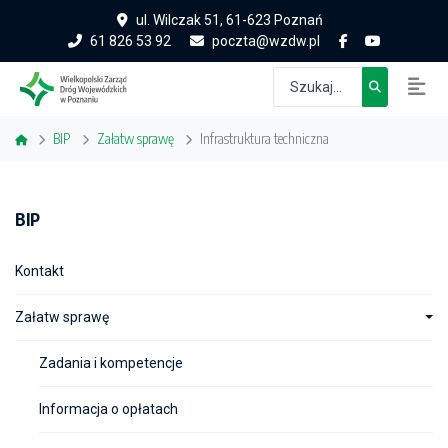
ul. Wilczak 51, 61-623 Poznań
61 826 53 92
poczta@wzdw.pl
BIP
Załatw sprawę
Infrastruktura techniczna
BIP
Kontakt
Załatw sprawę
Zadania i kompetencje
Informacja o opłatach