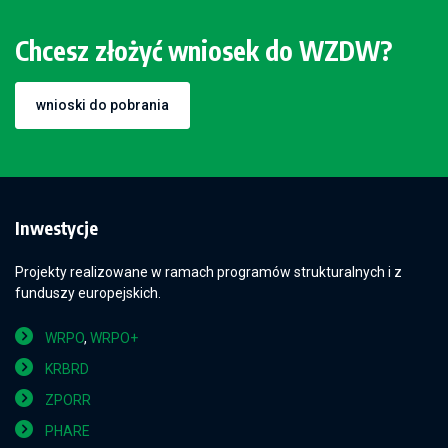
Chcesz złożyć wniosek do WZDW?
wnioski do pobrania
Inwestycje
Projekty realizowane w ramach programów strukturalnych i z
funduszy europejskich.
WRPO
,
WRPO+
KRBRD
ZPORR
PHARE