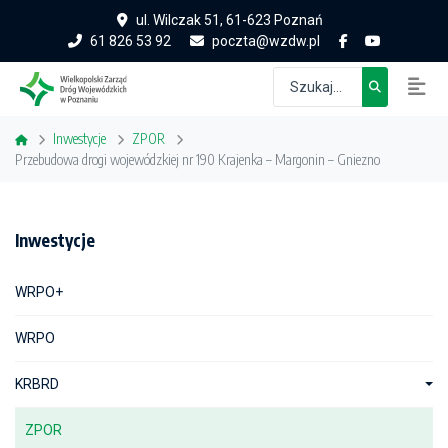
ul. Wilczak 51, 61-623 Poznań
61 826 53 92
poczta@wzdw.pl
Inwestycje
ZPOR
Przebudowa drogi wojewódzkiej nr 190 Krajenka – Margonin – Gniezno
Inwestycje
WRPO+
WRPO
KRBRD
ZPOR