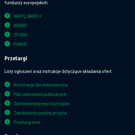
funduszy europejskich.
WRPO
,
WRPO+
KRBRD
ZPORR
PHARE
Przetargi
Listy ogłoszeń oraz instrukcje dotyczące składania ofert.
Informacje dla wykonawców
Plan zamówień publicznych
Zamówienia powyżej progów
Zamówienia poniżej progów
Przetargi inne