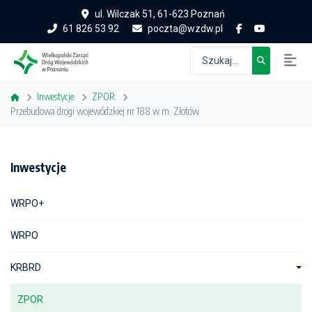
ul. Wilczak 51, 61-623 Poznań
61 826 53 92
poczta@wzdw.pl
Inwestycje
ZPOR
Przebudowa drogi wojewódzkiej nr 188 w m. Złotów
Inwestycje
WRPO+
WRPO
KRBRD
ZPOR