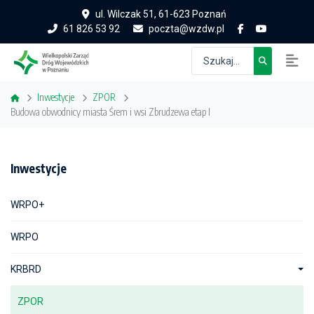
ul. Wilczak 51, 61-623 Poznań
61 826 53 92
poczta@wzdw.pl
Inwestycje
ZPOR
Budowa obwodnicy miasta Śrem i wsi Zbrudzewa etap I
Inwestycje
WRPO+
WRPO
KRBRD
ZPOR