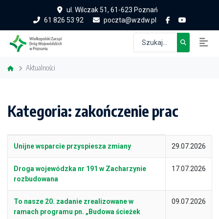
ul. Wilczak 51, 61-623 Poznań
61 826 53 92
poczta@wzdw.pl
Aktualności
Kategoria: zakończenie prac
Tytuł
Data publikacji
Unijne wsparcie przyspiesza zmiany
29.07.2026
Droga wojewódzka nr 191 w Zacharzynie
17.07.2026
rozbudowana
To nasze 20. zadanie zrealizowane w
09.07.2026
ramach programu pn. „Budowa ścieżek