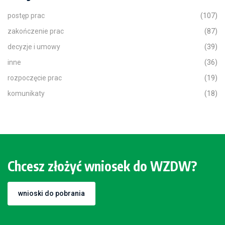
postęp prac
(107)
zakończenie prac
(87)
decyzje i umowy
(39)
inne
(36)
rozpoczęcie prac
(19)
komunikaty
(18)
Chcesz złożyć wniosek do WZDW?
wnioski do pobrania