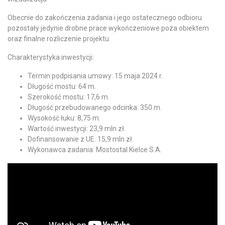
Obecnie do zakończenia zadania i jego ostatecznego odbioru
pozostały jedynie drobne prace wykończeniowe poza obiektem
oraz finalne rozliczenie projektu.
Charakterystyka inwestycji:
Termin podpisania umowy: 15 maja 2024 r.
Długość mostu: 64 m.
Szerokość mostu: 17,6 m.
Długość przebudowanego odcinka: 350 m.
Wysokość łuku: 8,75 m.
Wartość inwestycji: 23,9 mln zł.
Dofinansowanie z UE: 15,9 mln zł.
Wykonawca zadania: Mostostal Kielce S.A.