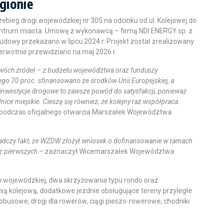
gionie
ieg drogi wojewódzkiej nr 305 na odcinku od ul. Kolejowej do
centrum miasta. Umowę z wykonawcą – firmą NDI ENERGY sp. z
budowy przekazano w lipcu 2024 r. Projekt został zrealizowany
erwotnie przewidziano na maj 2026 r.
 dwóch źródeł – z budżetu województwa oraz funduszy
czego 70 proc. sfinansowano ze środków Unii Europejskiej, a
nwestycje drogowe to zawsze powód do satysfakcji, ponieważ
nice miejskie. Cieszę się również, że kolejny raz współpraca
ł podczas oficjalnego otwarcia Marszałek Województwa
wiadczy fakt, że WZDW złożył wniosek o dofinansowanie w ramach
z pierwszych
– zaznaczył Wicemarszałek Województwa
i wojewódzkiej, dwa skrzyżowania typu rondo oraz
inią kolejową, dodatkowe jezdnie obsługujące tereny przyległe
obusowe, drogi dla rowerów, ciągi pieszo-rowerowe, chodniki