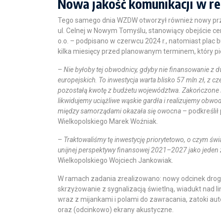
Nowa jakość komunikacji w re
Tego samego dnia WZDW otworzył również nowy przeb
ul. Celnej w Nowym Tomyślu, stanowiący obejście 
o.o. – podpisano w czerwcu 2024 r., natomiast plac 
kilka miesięcy przed planowanym terminem, który pi
–
Nie byłoby tej obwodnicy, gdyby nie finansowanie z
europejskich. To inwestycja warta blisko 57 mln zł, z 
pozostałą kwotę z budżetu województwa. Zakończone i
likwidujemy uciążliwe wąskie gardła i realizujemy obwod
między samorządami okazała się owocna
– podkreśli
Wielkopolskiego Marek Woźniak.
–
Traktowaliśmy tę inwestycję priorytetowo, o czym ś
unijnej perspektywy finansowej 2021–2027 jako jeden 
Wielkopolskiego Wojciech Jankowiak.
W ramach zadania zrealizowano: nowy odcinek drog
skrzyżowanie z sygnalizacją świetlną, wiadukt nad l
wraz z mijankami i polami do zawracania, zatoki aut
oraz (odcinkowo) ekrany akustyczne.