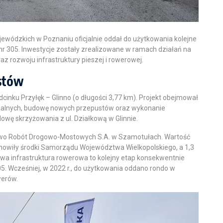
Wojewódzkich w Poznaniu oficjalnie oddał do użytkowania kolejne
 nr 305. Inwestycje zostały zrealizowane w ramach działań na
 rozwoju infrastruktury pieszej i rowerowej.
stów
inku Przyłęk – Glinno (o długości 3,77 km). Projekt obejmował
dualnych, budowę nowych przepustów oraz wykonanie
udowę skrzyżowania z ul. Działkową w Glinnie.
stwo Robót Drogowo-Mostowych S.A. w Szamotułach. Wartość
stanowiły środki Samorządu Województwa Wielkopolskiego, a 1,3
wa infrastruktura rowerowa to kolejny etap konsekwentnie
5. Wcześniej, w 2022 r., do użytkowania oddano rondo w
werów.