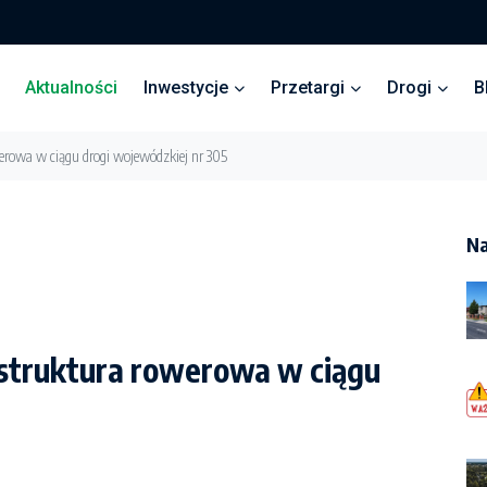
Aktualności
Inwestycje
Przetargi
Drogi
B
werowa w ciągu drogi wojewódzkiej nr 305
Na
astruktura rowerowa w ciągu