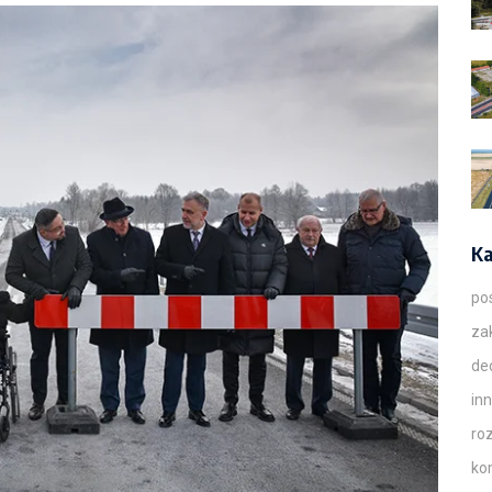
Ka
po
za
de
in
ro
ko