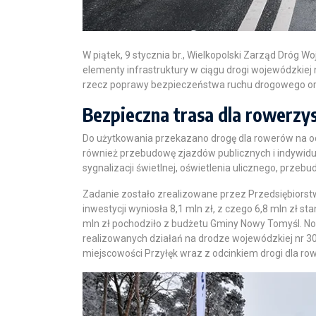
W piątek, 9 stycznia br., Wielkopolski Zarząd Dróg 
elementy infrastruktury w ciągu drogi wojewódzkiej
rzecz poprawy bezpieczeństwa ruchu drogowego oraz
Bezpieczna trasa dla rowerzy
Do użytkowania przekazano drogę dla rowerów na odc
również przebudowę zjazdów publicznych i indywi
sygnalizacji świetlnej, oświetlenia ulicznego, przeb
Zadanie zostało zrealizowane przez Przedsiębior
inwestycji wyniosła 8,1 mln zł, z czego 6,8 mln zł 
mln zł pochodziło z budżetu Gminy Nowy Tomyśl. No
realizowanych działań na drodze wojewódzkiej nr 30
miejscowości Przyłęk wraz z odcinkiem drogi dla ro