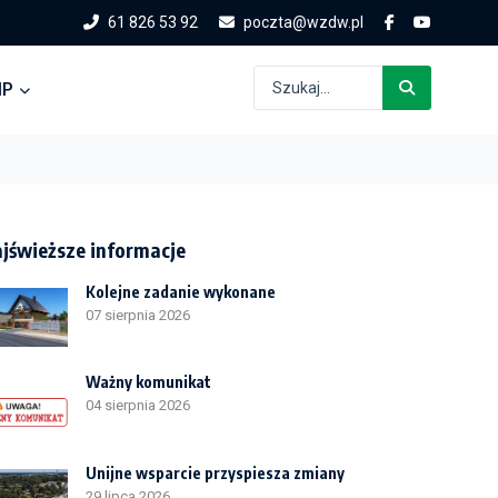
61 826 53 92
poczta@wzdw.pl
IP
jświeższe informacje
Kolejne zadanie wykonane
07 sierpnia 2026
Ważny komunikat
04 sierpnia 2026
Unijne wsparcie przyspiesza zmiany
29 lipca 2026