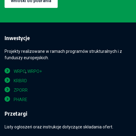
wnioski do pobrania
Inwestycje
Projekty realizowane w ramach programów strukturalnych i z
funduszy europejskich.
WRPO
,
WRPO+
KRBRD
ZPORR
PHARE
Przetargi
Listy ogłoszeń oraz instrukcje dotyczące składania ofert.