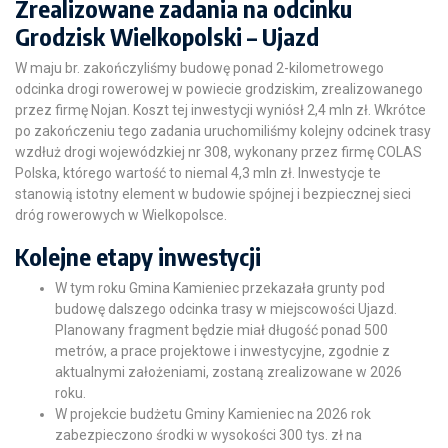
Zrealizowane zadania na odcinku
Grodzisk Wielkopolski – Ujazd
W maju br. zakończyliśmy budowę ponad 2-kilometrowego
odcinka drogi rowerowej w powiecie grodziskim, zrealizowanego
przez firmę Nojan. Koszt tej inwestycji wyniósł 2,4 mln zł. Wkrótce
po zakończeniu tego zadania uruchomiliśmy kolejny odcinek trasy
wzdłuż drogi wojewódzkiej nr 308, wykonany przez firmę COLAS
Polska, którego wartość to niemal 4,3 mln zł. Inwestycje te
stanowią istotny element w budowie spójnej i bezpiecznej sieci
dróg rowerowych w Wielkopolsce.
Kolejne etapy inwestycji
W tym roku Gmina Kamieniec przekazała grunty pod
budowę dalszego odcinka trasy w miejscowości Ujazd.
Planowany fragment będzie miał długość ponad 500
metrów, a prace projektowe i inwestycyjne, zgodnie z
aktualnymi założeniami, zostaną zrealizowane w 2026
roku.
W projekcie budżetu Gminy Kamieniec na 2026 rok
zabezpieczono środki w wysokości 300 tys. zł na