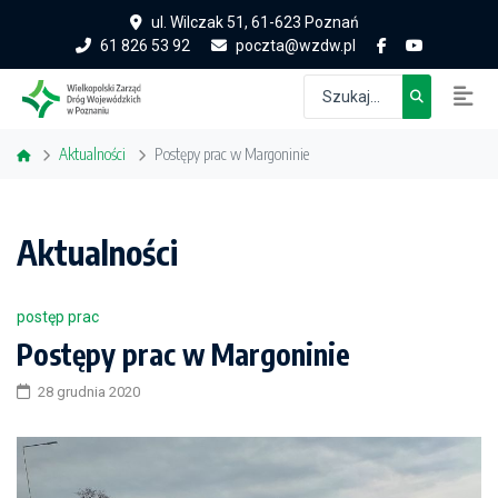
ul. Wilczak 51, 61-623 Poznań
61 826 53 92
poczta@wzdw.pl
Aktualności
Postępy prac w Margoninie
Aktualności
postęp prac
Postępy prac w Margoninie
28 grudnia 2020