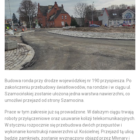
Budowa ronda przy drodze wojewódzkiej nr 190 przyspiesza. Po
zakończeniu przebudowy światłowodów, na rondzie i w ciągu ul.
Szamocińskiej zostanie ułożona jedna warstwa nawierzchni, co
umożliwi przejazd od strony Szamocina.
Prace w tym zakresie już są prowadzone. W dalszym ciągu trwają
roboty przyłączeniowe oraz usuwanie kolizji telekomunikacyjnych.
W styczniu rozpocznie się przebudowa dwóch przepustów i
wykonanie konstrukcji nawierzchni ul. Kościelnej. Przejazd tą ulicą
będzie zamknięty, zostanie wyznaczony objazd przez Młynary i