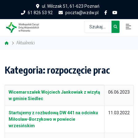
ul. Wilczak 51, 61-623 Poznań
61 826 53 92
poczta@wzdw.pl
Aktualności
Kategoria: rozpoczęcie prac
Tytuł
Data publikacji
Wicemarszałek Wojciech Jankowiak z wizytą
06.06.2023
w gminie Siedlec
Startujemy z rozbudową DW 441 na odcinku
11.03.2022
Miłosław-Borzykowo w powiecie
wrzesińskim