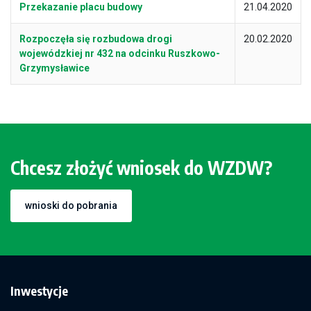
Przekazanie placu budowy
21.04.2020
Rozpoczęła się rozbudowa drogi
20.02.2020
wojewódzkiej nr 432 na odcinku Ruszkowo-
Grzymysławice
Chcesz złożyć wniosek do WZDW?
wnioski do pobrania
Inwestycje