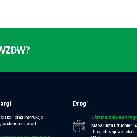
o WZDW?
targi
Drogi
Utrudnienia na drog
głoszeń oraz instrukcje
ce składania ofert.
Mapa i lista utrudnień n
drogach wojewódzkich