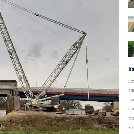
Ka
po
za
de
in
ro
ko