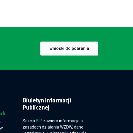
wnioski do pobrania
Biuletyn Informacji
Publicznej
ach
Sekcja
BIP
zawiera informacje o
a
zasadach działania WZDW, dane
 w