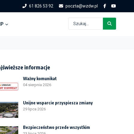
61 826 53 92
poczta@wzdw.pl
IP
jświeższe informacje
Ważny komunikat
04 sierpnia 2026
Unijne wsparcie przyspiesza zmiany
29 lipca 2026
Bezpieczeństwo przede wszystkim
23 lipca 2026