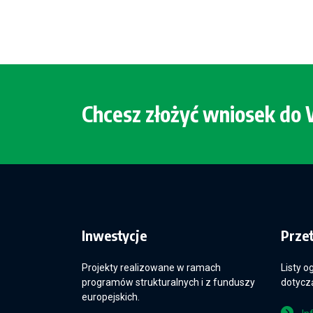
Chcesz złożyć wniosek d
Inwestycje
Prze
Projekty realizowane w ramach
Listy o
programów strukturalnych i z funduszy
dotyczą
europejskich.