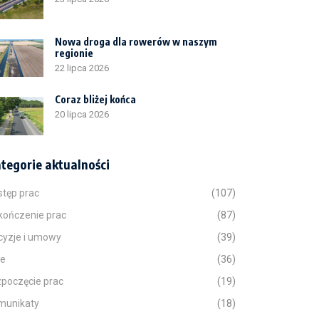
Nowa droga dla rowerów w naszym
regionie
22 lipca 2026
Coraz bliżej końca
20 lipca 2026
tegorie aktualności
stęp prac
(107)
kończenie prac
(87)
cyzje i umowy
(39)
ne
(36)
zpoczęcie prac
(19)
munikaty
(18)