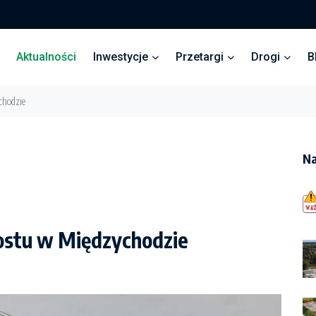
Aktualności
Inwestycje
Przetargi
Drogi
B
chodzie
Na
ostu w Międzychodzie