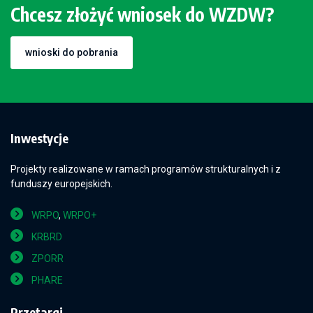
Chcesz złożyć wniosek do WZDW?
wnioski do pobrania
Inwestycje
Projekty realizowane w ramach programów strukturalnych i z
funduszy europejskich.
WRPO
,
WRPO+
KRBRD
ZPORR
PHARE
Przetargi