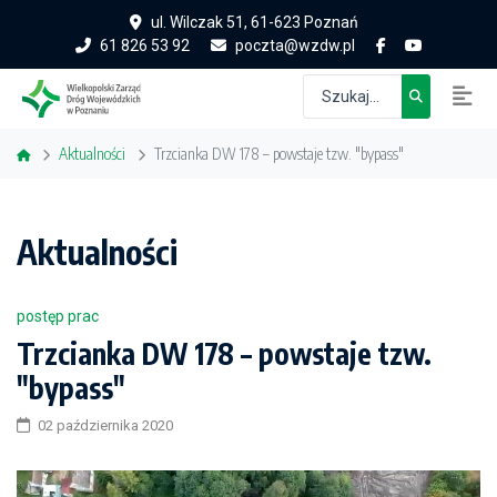
ul. Wilczak 51, 61-623 Poznań
61 826 53 92
poczta@wzdw.pl
Aktualności
Trzcianka DW 178 – powstaje tzw. "bypass"
Aktualności
postęp prac
Trzcianka DW 178 – powstaje tzw.
"bypass"
02 października 2020