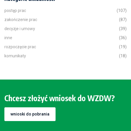
postęp prac
(107)
zakończenie prac
(87)
decyzje i umowy
(39)
inne
(36)
rozpoczęcie prac
(19)
komunikaty
(18)
Chcesz złożyć wniosek do WZDW?
wnioski do pobrania