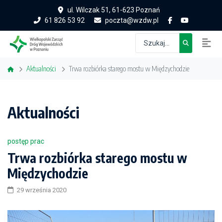
ul. Wilczak 51, 61-623 Poznań
61 826 53 92
poczta@wzdw.pl
Aktualności
Trwa rozbiórka starego mostu w Międzychodzie
Aktualności
postęp prac
Trwa rozbiórka starego mostu w
Międzychodzie
29 września 2020