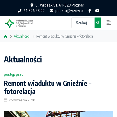
ul. Wilczak 51, 61-623 Poznań
61 826 53 92
poczta@wzdw.pl
Aktualności
Remont wiaduktu w Gnieźnie – fotorelacja
Aktualności
postęp prac
Remont wiaduktu w Gnieźnie –
fotorelacja
25 września 2020