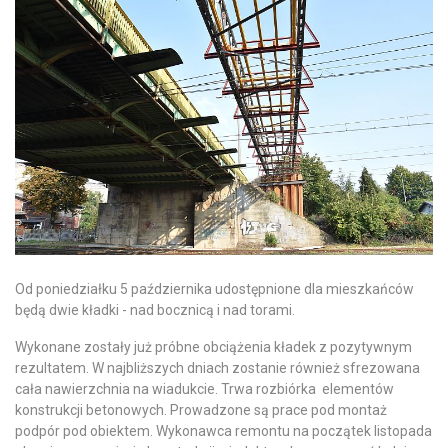
Od poniedziałku 5 października udostępnione dla mieszkańców
będą dwie kładki - nad bocznicą i nad torami.
Wykonane zostały już próbne obciążenia kładek z pozytywnym
rezultatem. W najbliższych dniach zostanie również sfrezowana
cała nawierzchnia na wiadukcie. Trwa rozbiórka elementów
konstrukcji betonowych. Prowadzone są prace pod montaż
podpór pod obiektem. Wykonawca remontu na początek listopada