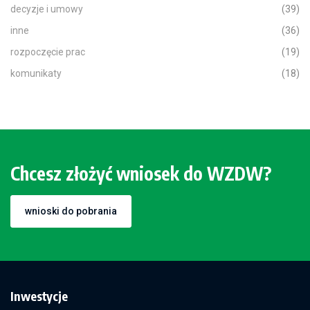
decyzje i umowy
(39)
inne
(36)
rozpoczęcie prac
(19)
komunikaty
(18)
Chcesz złożyć wniosek do WZDW?
wnioski do pobrania
Inwestycje