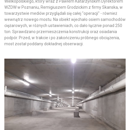
Wielkopolskiego, który wraz z Pawłem Katarzyńskim Dyrektorem
WZDW w Poznaniu, Remigiuszem Grodzickim z firmy Skanska, w
towarzystwie mediów przyglądali się całej "operacji" - również
wewnątrz nowego mostu. Na obiekt wjechało osiem samochodów
ciężarowych, w różnych ustawieniach, co dało łącznie ponad 250
ton. Sprawdzano przemieszczenia konstrukcji oraz osiadania
podpór. Przed, w trakcie i po zakończeniu próbnego obciążenia,
most został poddany dokładnej obserwacji.