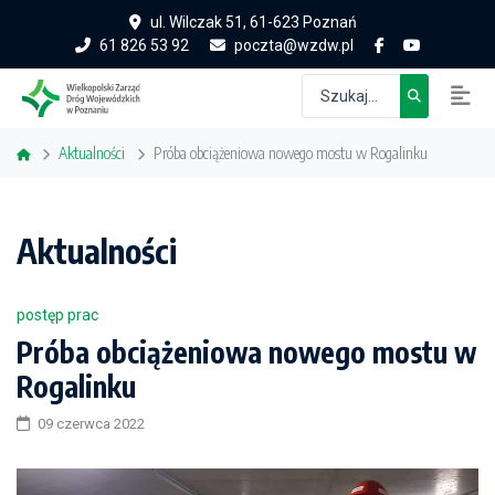
ul. Wilczak 51, 61-623 Poznań
61 826 53 92
poczta@wzdw.pl
Aktualności
Próba obciążeniowa nowego mostu w Rogalinku
Aktualności
postęp prac
Próba obciążeniowa nowego mostu w
Rogalinku
09 czerwca 2022