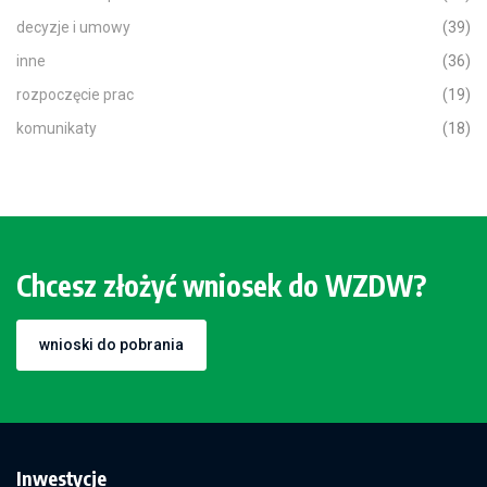
decyzje i umowy
(39)
inne
(36)
rozpoczęcie prac
(19)
komunikaty
(18)
Chcesz złożyć wniosek do WZDW?
wnioski do pobrania
Inwestycje