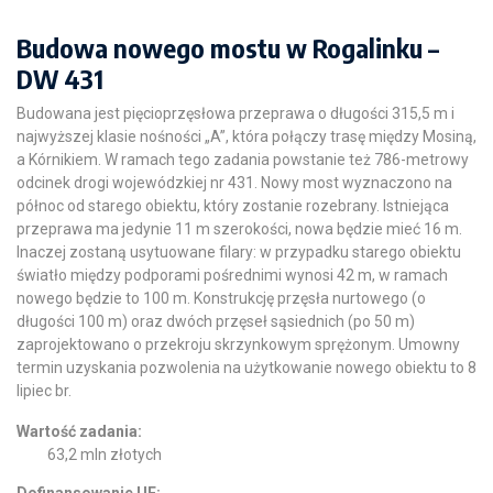
Budowa nowego mostu w Rogalinku –
DW 431
Budowana jest pięcioprzęsłowa przeprawa o długości 315,5 m i
najwyższej klasie nośności „A”, która połączy trasę między Mosiną,
a Kórnikiem. W ramach tego zadania powstanie też 786-metrowy
odcinek drogi wojewódzkiej nr 431. Nowy most wyznaczono na
północ od starego obiektu, który zostanie rozebrany. Istniejąca
przeprawa ma jedynie 11 m szerokości, nowa będzie mieć 16 m.
Inaczej zostaną usytuowane filary: w przypadku starego obiektu
światło między podporami pośrednimi wynosi 42 m, w ramach
nowego będzie to 100 m. Konstrukcję przęsła nurtowego (o
długości 100 m) oraz dwóch przęseł sąsiednich (po 50 m)
zaprojektowano o przekroju skrzynkowym sprężonym. Umowny
termin uzyskania pozwolenia na użytkowanie nowego obiektu to 8
lipiec br.
Wartość zadania:
63,2 mln złotych
Dofinansowanie UE: