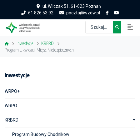
ul. Wilczak 51, 61-623 Poznań
61 826 53 92
poczta@wzdw.pl
Inwestycje
KRBRD
Program Likwidacji Miejsc Niebezpiecznych
Inwestycje
WRPO+
WRPO
KRBRD
Program Budowy Chodników