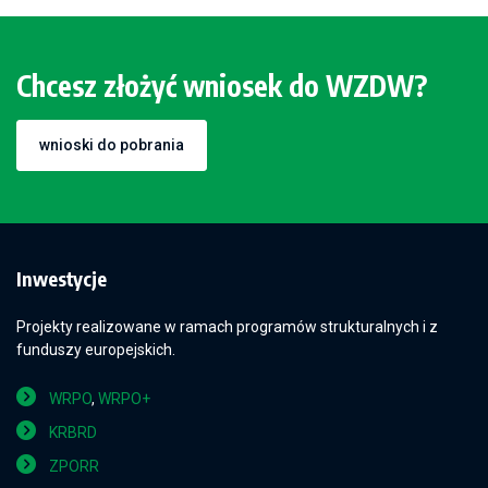
Chcesz złożyć wniosek do WZDW?
wnioski do pobrania
Inwestycje
Projekty realizowane w ramach programów strukturalnych i z
funduszy europejskich.
WRPO
,
WRPO+
KRBRD
ZPORR