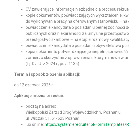
CV zawierające informacje niezbędne dla procesu rekruta
kopie dokumentów poświadczających wykształcenie, kw
do wykonywania pracy na oferowanym stanowisku – na e
oświadczenie kandydata o posiadaniu pełnej zdolności d
publicznych oraz niekaralności za umyślne przestępstwo
przestępstwo skarbowe – na etapie rozmowy kwalifikacy
oświadczenie kandydata o posiadaniu obywatelstwa polsk
kopia dokumentu potwierdzającego niepełnosprawność 
zamierza skorzystać z uprawnienia o którym mowa w a
(t.j. Dz. U. z 2024 r., poz. 1135).
Termin i sposób złożenia aplikacji:
do 12 czerwca 2026 r.
Aplikacje można przesłać:
pocztą na adres:
Wielkopolski Zarząd Dróg Wojewódzkich w Poznaniu
ul. Wilczak 51, 61-623 Poznań
lub online:
https://system.erecruiter.pl/FormTemplates/