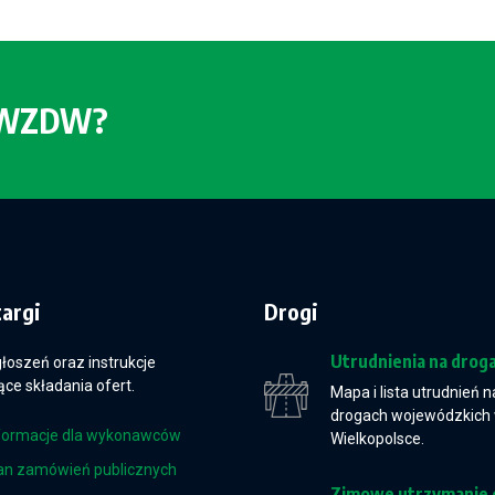
o WZDW?
targi
Drogi
Utrudnienia na drog
głoszeń oraz instrukcje
ce składania ofert.
Mapa i lista utrudnień n
drogach wojewódzkich
formacje dla wykonawców
Wielkopolsce.
an zamówień publicznych
Zimowe utrzymanie 