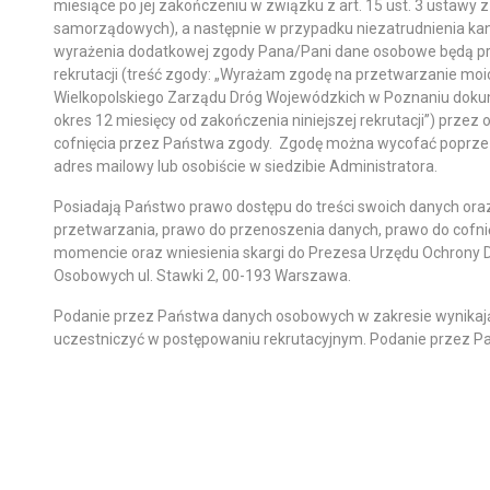
miesiące po jej zakończeniu w związku z art. 15 ust. 3 ustawy 
samorządowych), a następnie w przypadku niezatrudnienia kan
wyrażenia dodatkowej zgody Pana/Pani dane osobowe będą pr
rekrutacji (treść zgody: „Wyrażam zgodę na przetwarzanie m
Wielkopolskiego Zarządu Dróg Wojewódzkich w Poznaniu dokume
okres 12 miesięcy od zakończenia niniejszej rekrutacji”) prze
cofnięcia przez Państwa zgody. Zgodę można wycofać poprze
adres mailowy lub osobiście w siedzibie Administratora.
Posiadają Państwo prawo dostępu do treści swoich danych oraz
przetwarzania, prawo do przenoszenia danych, prawo do cofn
momencie oraz wniesienia skargi do Prezesa Urzędu Ochrony
Osobowych ul. Stawki 2, 00-193 Warszawa.
Podanie przez Państwa danych osobowych w zakresie wynikając
uczestniczyć w postępowaniu rekrutacyjnym. Podanie przez Pa