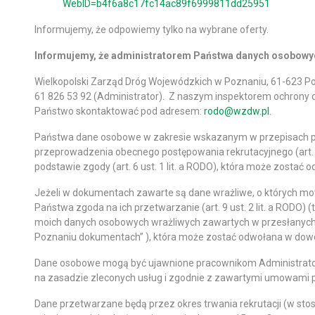
WebID=b4f6a8c17fc14ac89f6999811dd25951
Informujemy, że odpowiemy tylko na wybrane oferty.
Informujemy, że administratorem Państwa danych osobowyc
Wielkopolski Zarząd Dróg Wojewódzkich w Poznaniu, 61-623 Pozn
61 826 53 92 (Administrator). Z naszym inspektorem ochrony
Państwo skontaktować pod adresem:
rodo@wzdw.pl
.
Państwa dane osobowe w zakresie wskazanym w przepisach p
przeprowadzenia obecnego postępowania rekrutacyjnego (art. 6 
podstawie zgody (art. 6 ust. 1 lit. a RODO), która może zostać
Jeżeli w dokumentach zawarte są dane wrażliwe, o których mow
Państwa zgoda na ich przetwarzanie (art. 9 ust. 2 lit. a RODO
moich danych osobowych wrażliwych zawartych w przesłanych
Poznaniu dokumentach” ), która może zostać odwołana w dow
Dane osobowe mogą być ujawnione pracownikom Administrator
na zasadzie zleconych usług i zgodnie z zawartymi umowami 
Dane przetwarzane będą przez okres trwania rekrutacji (w sto