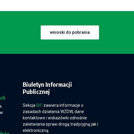
wnioski do pobrania
Biuletyn Informacji
Publicznej
ach
Sekcja
BIP
zawiera informacje o
a
zasadach działania WZDW, dane
 w
kontaktowe i wskazówki odnośnie
załatwiania spraw drogą tradycyjną jak i
elektroniczną.
dróg