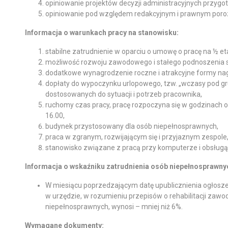
opiniowanie projektów decyzji administracyjnych przyg
opiniowanie pod względem redakcyjnym i prawnym poro
Informacja o warunkach pracy na stanowisku:
stabilne zatrudnienie w oparciu o umowę o pracę na ½ et
możliwość rozwoju zawodowego i stałego podnoszenia sw
dodatkowe wynagrodzenie roczne i atrakcyjne formy nag
dopłaty do wypoczynku urlopowego, tzw. „wczasy pod gr
dostosowanych do sytuacji i potrzeb pracownika,
ruchomy czas pracy, pracę rozpoczyna się w godzinach o
16.00,
budynek przystosowany dla osób niepełnosprawnych,
praca w zgranym, rozwijającym się i przyjaznym zespole
stanowisko związane z pracą przy komputerze i obsługą
Informacja o wskaźniku zatrudnienia osób niepełnosprawny
W miesiącu poprzedzającym datę upublicznienia ogłosz
w urzędzie, w rozumieniu przepisów o rehabilitacji zawo
niepełnosprawnych, wynosi – mniej niż 6%.
Wymagane dokumenty: