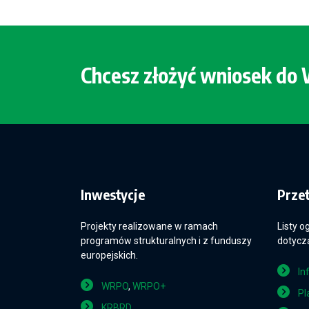
Chcesz złożyć wniosek d
Inwestycje
Prze
Projekty realizowane w ramach
Listy o
programów strukturalnych i z funduszy
dotyczą
europejskich.
In
WRPO
,
WRPO+
Pl
KRBRD