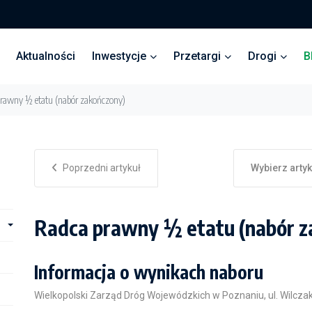
Aktualności
Inwestycje
Przetargi
Drogi
B
rawny ½ etatu (nabór zakończony)
Poprzedni artykuł
Wybierz arty
Radca prawny ½ etatu (nabór z
Informacja o wynikach naboru
Wielkopolski Zarząd Dróg Wojewódzkich w Poznaniu, ul. Wilcza