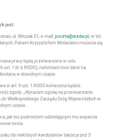
h jest:
ań, ul. Wilczak 51, e-mail:
poczta@wzdw.pl
, nr tel.
 danych, Panem Krzysztofem Winiarskim możecie się
rawa pracy będą przetwarzane w celu
ust. 1 lit. b RODO), natomiast inne dane na
 odwołana w dowolnym czasie.
a w art. 9 ust. 1 RODO konieczna będzie
) (treść zgody: „Wyrażam zgodę na przetwarzanie
 do Wielkopolskiego Zarządu Dróg Wojewódzkich w
olnym czasie.
a, jak też podmiotom udzielającym mu wsparcia
powierzenia.
sunku do niektórych kandydatów także przez 3