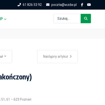
61 826 53 92
poczta@wzdw.pl
IP
kuł
Następny artykuł
akończony)
k 51, 61 – 623 Poznań