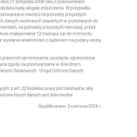
z dnia 21 listopada 2008 roku o pracownikach
dydata będą ulegały zniszczeniu. W przypadku
zetwarzane również na potrzeby przyszłych
oich danych osobowych zawartych w przesłanych do
ntach, na potrzeby przyszłych rekrutacji, przez
z okres maksymalnie 12 miesięcy lub do momentu
z wysłanie wiadomości z żądaniem na podany wyżej
 prawo ich sprostowania, usunięcia, ograniczenia
ięcia zgody na przetwarzanie w dowolnym
 Danych Osobowych - Urząd Ochrony Danych
ym z art. 22 Kodeksu pracy jest niezbędne, aby
ństwa innych danych jest dobrowolne.
Opublikowano: 2 czerwca 2026 r.