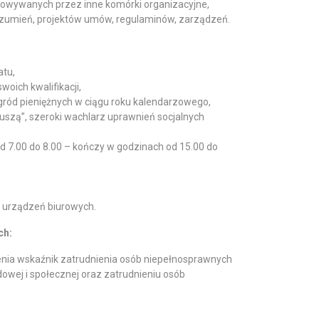
otowywanych przez inne komórki organizacyjne,
zumień, projektów umów, regulaminów, zarządzeń.
atu,
oich kwalifikacji,
ród pieniężnych w ciągu roku kalendarzowego,
uszą”, szeroki wachlarz uprawnień socjalnych
d 7.00 do 8.00 – kończy w godzinach od 15.00 do
,
 urządzeń biurowych.
ch:
enia wskaźnik zatrudnienia osób niepełnosprawnych
dowej i społecznej oraz zatrudnieniu osób