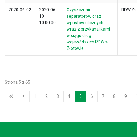
2020-06-02
2020-06-
Czyszczenie
RDW Zł
10
separatorów oraz
10:00:00
wpustów ulicznych
wraz z przykanalikami
w ciągu dróg
wojewódzkich RDW w
Złotowie
Strona 5 z 65
1
2
3
4
5
6
7
8
9