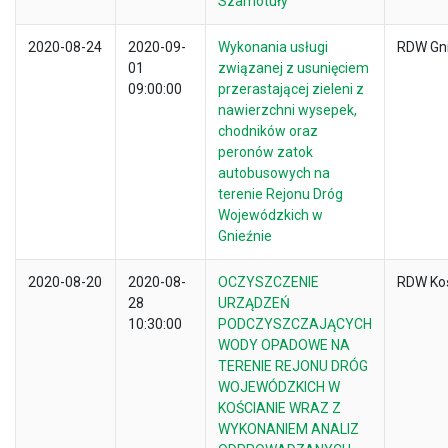
Szamotuły
2020-08-24
2020-09-
Wykonania usługi
RDW Gn
01
związanej z usunięciem
09:00:00
przerastającej zieleni z
nawierzchni wysepek,
chodników oraz
peronów zatok
autobusowych na
terenie Rejonu Dróg
Wojewódzkich w
Gnieźnie
2020-08-20
2020-08-
OCZYSZCZENIE
RDW Ko
28
URZĄDZEŃ
10:30:00
PODCZYSZCZAJĄCYCH
WODY OPADOWE NA
TERENIE REJONU DRÓG
WOJEWÓDZKICH W
KOŚCIANIE WRAZ Z
WYKONANIEM ANALIZ