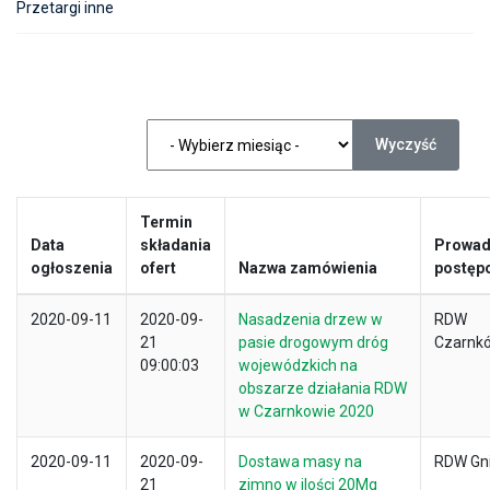
Przetargi inne
Wyczyść
Termin
Data
składania
Prowad
ogłoszenia
ofert
Nazwa zamówienia
postęp
2020-09-11
2020-09-
Nasadzenia drzew w
RDW
21
pasie drogowym dróg
Czarnk
09:00:03
wojewódzkich na
obszarze działania RDW
w Czarnkowie 2020
2020-09-11
2020-09-
Dostawa masy na
RDW Gn
21
zimno w ilości 20Mg