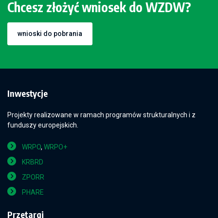
Chcesz złożyć wniosek do WZDW?
wnioski do pobrania
Inwestycje
Projekty realizowane w ramach programów strukturalnych i z
funduszy europejskich.
WRPO
,
WRPO+
KRBRD
ZPORR
PHARE
Przetargi