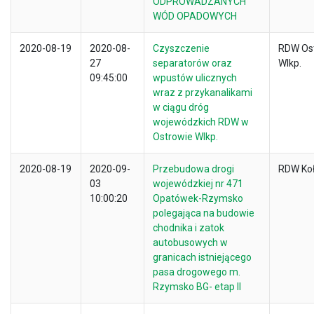
ODPROWADZANYCH
WÓD OPADOWYCH
2020-08-19
2020-08-
Czyszczenie
RDW Os
27
separatorów oraz
Wlkp.
09:45:00
wpustów ulicznych
wraz z przykanalikami
w ciągu dróg
wojewódzkich RDW w
Ostrowie Wlkp.
2020-08-19
2020-09-
Przebudowa drogi
RDW Ko
03
wojewódzkiej nr 471
10:00:20
Opatówek-Rzymsko
polegająca na budowie
chodnika i zatok
autobusowych w
granicach istniejącego
pasa drogowego m.
Rzymsko BG- etap II