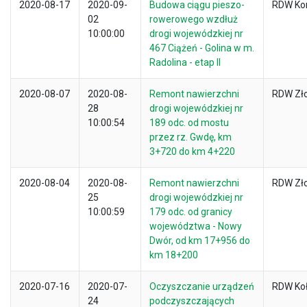
2020-08-17
2020-09-
Budowa ciągu pieszo-
RDW Ko
02
rowerowego wzdłuż
10:00:00
drogi wojewódzkiej nr
467 Ciążeń - Golina w m.
Radolina - etap II
2020-08-07
2020-08-
Remont nawierzchni
RDW Zł
28
drogi wojewódzkiej nr
10:00:54
189 odc. od mostu
przez rz. Gwdę, km
3+720 do km 4+220
2020-08-04
2020-08-
Remont nawierzchni
RDW Zł
25
drogi wojewódzkiej nr
10:00:59
179 odc. od granicy
województwa - Nowy
Dwór, od km 17+956 do
km 18+200
2020-07-16
2020-07-
Oczyszczanie urządzeń
RDW Ko
24
podczyszczających