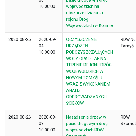
08
pasie drogowym dróg
10:00:00
wojewódzkich na
obszarze działania
rejonu Dróg
Wojewódzkich w Koninie
2020-08-26
2020-09-
OCZYSZCZENIE
RDW No
04
URZĄDZEŃ
Tomyśl
10:00:00
PODCZYSZCZAJĄCYCH
WODY OPADOWE NA
TERENIE REJONU DRÓG
WOJEWÓDZKICH W
NOWYM TOMYŚLU
WRAZ Z WYKONANIEM
ANALIZ
ODPROWADZANYCH
ŚCIEKÓW
2020-08-26
2020-09-
Nasadzenie drzew w
RDW
03
pasie drogowym dróg
Szamot
10:00:00
wojewódzkich RDW