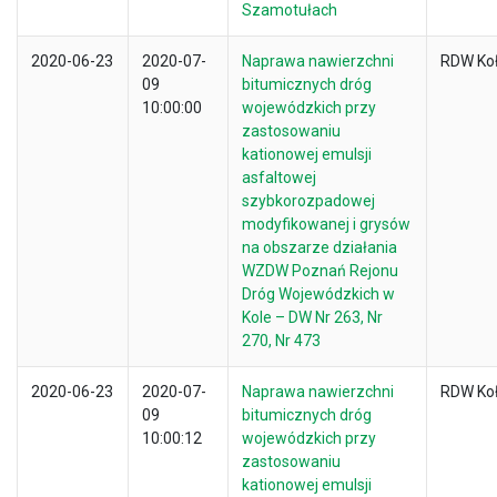
Szamotułach
2020-06-23
2020-07-
Naprawa nawierzchni
RDW Ko
09
bitumicznych dróg
10:00:00
wojewódzkich przy
zastosowaniu
kationowej emulsji
asfaltowej
szybkorozpadowej
modyfikowanej i grysów
na obszarze działania
WZDW Poznań Rejonu
Dróg Wojewódzkich w
Kole – DW Nr 263, Nr
270, Nr 473
2020-06-23
2020-07-
Naprawa nawierzchni
RDW Ko
09
bitumicznych dróg
10:00:12
wojewódzkich przy
zastosowaniu
kationowej emulsji