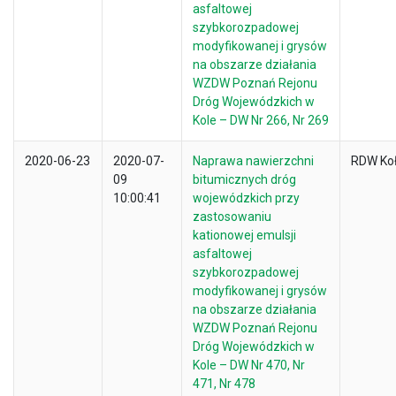
asfaltowej
szybkorozpadowej
modyfikowanej i grysów
na obszarze działania
WZDW Poznań Rejonu
Dróg Wojewódzkich w
Kole – DW Nr 266, Nr 269
2020-06-23
2020-07-
Naprawa nawierzchni
RDW Ko
09
bitumicznych dróg
10:00:41
wojewódzkich przy
zastosowaniu
kationowej emulsji
asfaltowej
szybkorozpadowej
modyfikowanej i grysów
na obszarze działania
WZDW Poznań Rejonu
Dróg Wojewódzkich w
Kole – DW Nr 470, Nr
471, Nr 478