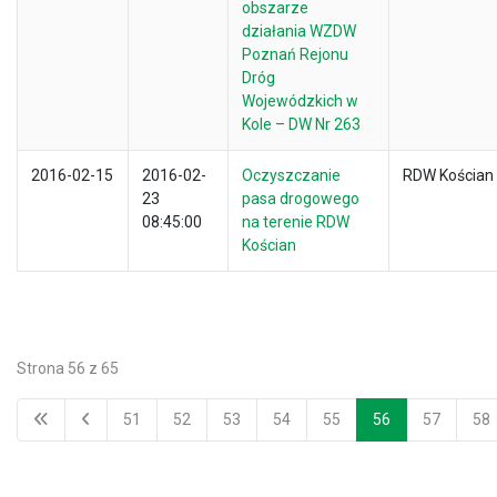
obszarze
działania WZDW
Poznań Rejonu
Dróg
Wojewódzkich w
Kole – DW Nr 263
2016-02-15
2016-02-
Oczyszczanie
RDW Kościan
23
pasa drogowego
08:45:00
na terenie RDW
Kościan
Strona 56 z 65
51
52
53
54
55
56
57
58