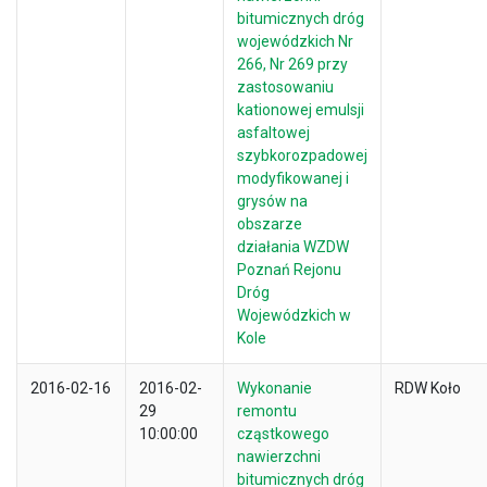
bitumicznych dróg
wojewódzkich Nr
266, Nr 269 przy
zastosowaniu
kationowej emulsji
asfaltowej
szybkorozpadowej
modyfikowanej i
grysów na
obszarze
działania WZDW
Poznań Rejonu
Dróg
Wojewódzkich w
Kole
2016-02-16
2016-02-
Wykonanie
RDW Koło
29
remontu
10:00:00
cząstkowego
nawierzchni
bitumicznych dróg