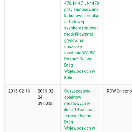
470, Nr 471, Nr 478
przy zastosowaniu
kationowej emulsji
asfaltowej
szybkorozpadowej
modyfikowanej i
grysów na
obszarze
działania WZDW
Poznań Rejonu
Dróg
Wojewódzkich w
Kole
2016-02-16
2016-02-
Oczyszczanie
RDW Gniezno
24
obiektów
09:00:00
mostowych w
ilości 19 szt. na
terenie Rejonu
Dróg
Wojewódzkich w