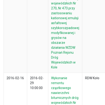
wojewódzkich Nr
270, Nr 473 przy
zastosowaniu
kationowej emulsji
asfaltowej
szybkorozpadowej
modyfikowanej i
grysów na
obszarze
działania WZDW
Poznań Rejonu
Dróg
Wojewódzkich w
Kole
2016-02-16
2016-02-
Wykonanie
RDW Koło
29
remontu
10:00:00
cząstkowego
nawierzchni
bitumicznych dróg
wojewódzkich Nr