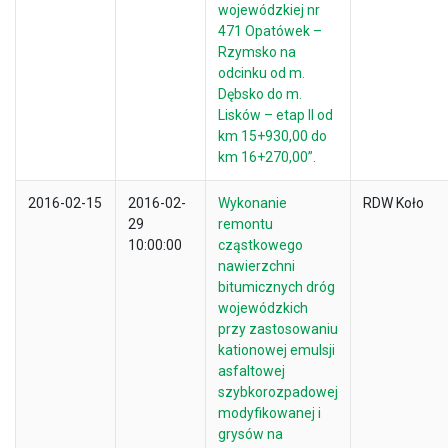
wojewódzkiej nr
471 Opatówek –
Rzymsko na
odcinku od m.
Dębsko do m.
Lisków – etap II od
km 15+930,00 do
km 16+270,00”.
2016-02-15
2016-02-
Wykonanie
RDW Koło
29
remontu
10:00:00
cząstkowego
nawierzchni
bitumicznych dróg
wojewódzkich
przy zastosowaniu
kationowej emulsji
asfaltowej
szybkorozpadowej
modyfikowanej i
grysów na