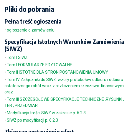
Pliki do pobrania
Pełna treść ogłoszenia
•
ogłoszenie o zamówieniu
Specyfikacja Istotnych Warunków Zamówienia
(SIWZ)
•
Tom I SIWZ
•
Tom I FORMULARZE EDYTOWALNE
•
Tom II ISTOTNE DLA STRON POSTANOWIENIA UMOWY
•
Tom IV Załączniki do SIWZ: wzory protokołów odbioru i odbioru
ostatecznego robót wraz z rozliczeniem rzeczowo-finansowym
oraz
•
Tom III SZCZEGÓŁOWE SPECYFIKACJE TECHNICZNE ,RYSUNKI ,
TER , PRZEDMIAR
•
Modyfikacja treści SIWZ w zakresie p. 6.2.3.
•
SIWZ po modyfikacji p. 6.2.3
Zbiorcze zestawienie ofert