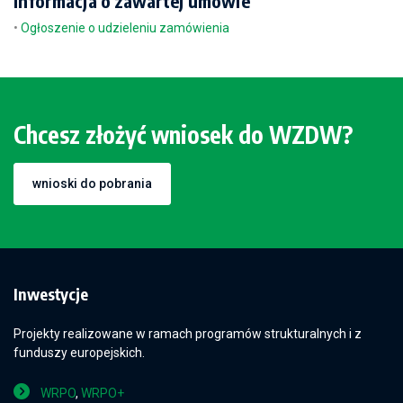
Informacja o zawartej umowie
•
Ogłoszenie o udzieleniu zamówienia
Chcesz złożyć wniosek do WZDW?
wnioski do pobrania
Inwestycje
Projekty realizowane w ramach programów strukturalnych i z
funduszy europejskich.
WRPO
,
WRPO+